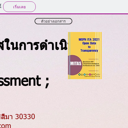
้
เริ่มเลย
ตัวอย่างเอกสาร
สในการดำเนิน
ssment ;
ชสีมา 30330
com